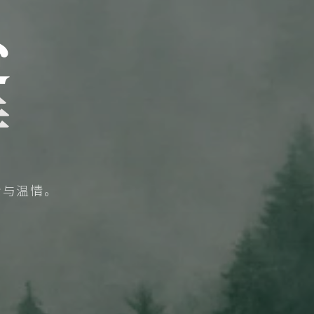
处
诗
贵与温情。