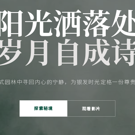
阳光洒落
岁月自成
式园林中寻回内心的宁静，为银发时光定格一份尊
探索秘境
观看影片