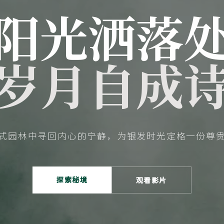
阳光洒落
岁月自成
式园林中寻回内心的宁静，为银发时光定格一份尊
探索秘境
观看影片