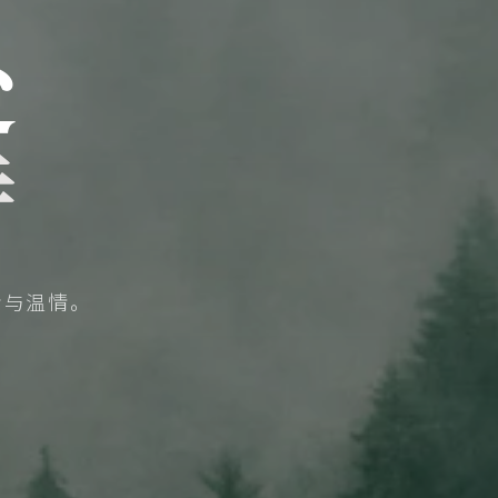
处
诗
贵与温情。