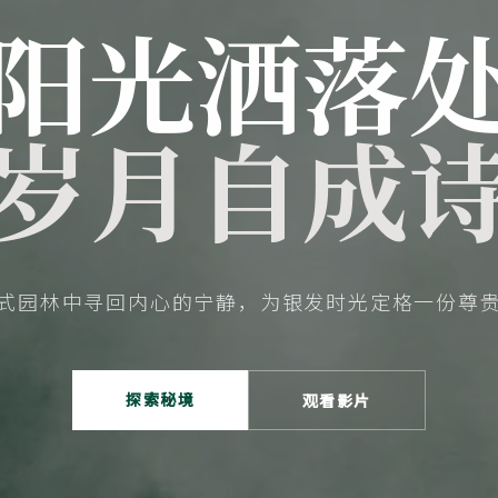
阳光洒落
岁月自成
式园林中寻回内心的宁静，为银发时光定格一份尊
探索秘境
观看影片