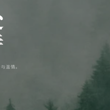
处
诗
贵与温情。